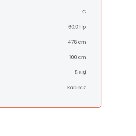
C
60,0 Hp
478 cm
100 cm
5 Kişi
Kabinsiz