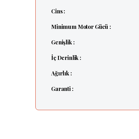
Cins :
Minimum Motor Gücü :
Genişlik :
İç Derinlik :
Ağırlık :
Garanti :