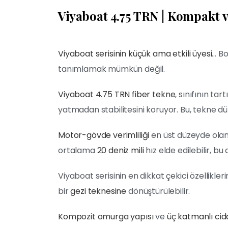
Viyaboat 4.75 TRN | Kompakt v
Viyaboat serisinin küçük ama etkili üyesi
… Bo
tanımlamak mümkün değil.
Viyaboat 4.75 TRN fiber tekne
, sınıfının ta
yatmadan stabilitesini koruyor. Bu, tekne d
Motor-gövde verimliliği
en üst düzeyde olan
ortalama
20 deniz mili
hız elde edilebilir, bu
Viyaboat serisinin en dikkat çekici özellikler
bir
gezi teknesine
dönüştürülebilir.
Kompozit omurga yapısı
ve
üç katmanlı cida