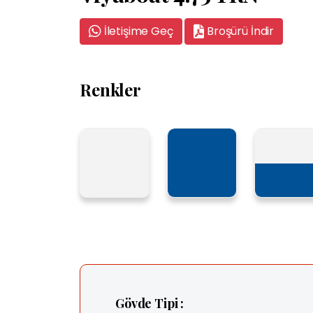
İletişime Geç
Broşürü İndir
Renkler
Gövde Tipi :