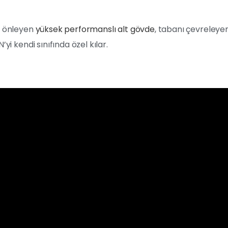
nı önleyen
yüksek performanslı alt gövde
, tabanı çevreleye
yi kendi sınıfında özel kılar.