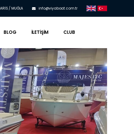
ARİS / MUĞLA
info@viyaboat.com.tr
BLOG
İLETIŞIM
CLUB