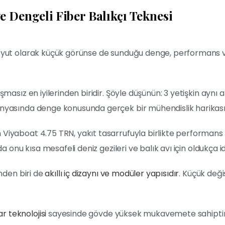
e Dengeli Fiber Balıkçı Teknesi
yut olarak küçük görünse de sunduğu denge, performans ve 
rtışmasız en iyilerinden biridir. Şöyle düşünün: 3 yetişkin ay
ünyasında denge konusunda gerçek bir mühendislik harikası
 Viyaboat 4.75 TRN, yakıt tasarrufuyla birlikte performans
 da onu kısa mesafeli deniz gezileri ve balık avı için oldukça id
inden biri de
akıllı iç dizaynı ve modüler yapısıdır
. Küçük deği
r teknolojisi
sayesinde gövde yüksek mukavemete sahiptir.