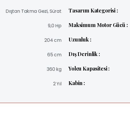
Tasarım Kategorisi :
Dıştan Takma Gezi, Sürat
Maksimum Motor Gücü :
9,0 Hp
Uzunluk :
204 cm
Dış Derinlik :
65 cm
Yolcu Kapasitesi :
360 kg
Kabin :
2 Yıl