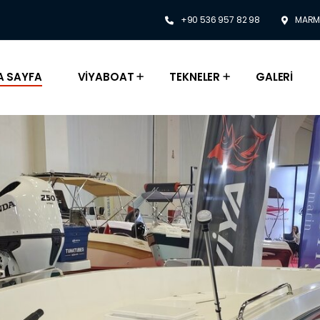
+90 536 957 82 98
MARM
A SAYFA
VIYABOAT
TEKNELER
GALERI